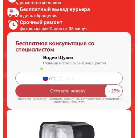
ремонт по желанию
Бесплатный выезд курьера
в день обращения
Срочный ремонт
фотовспышки Canon от 35 минут
Бесплатная консультация со
специалистом
Вадим Щукин
Главный мастер сервисного центра
Оставить заявку
Нажимая на кнопку "Оставить заявку" Вы соглашаетесь c
политикой
конфиденциальности