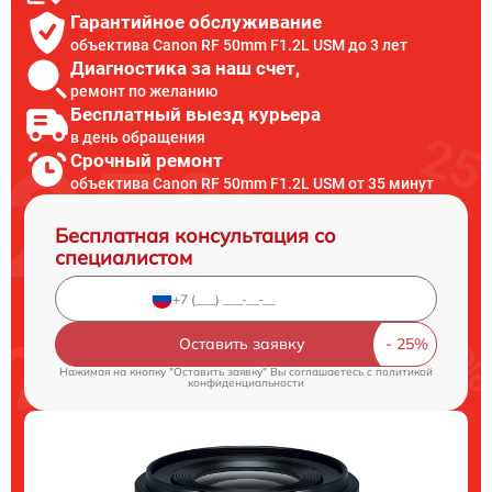
Гарантийное обслуживание
объектива Canon RF 50mm F1.2L USM до 3 лет
Диагностика за наш счет,
ремонт по желанию
Бесплатный выезд курьера
в день обращения
Срочный ремонт
объектива Canon RF 50mm F1.2L USM от 35 минут
Бесплатная консультация со
специалистом
Оставить заявку
Нажимая на кнопку "Оставить заявку" Вы соглашаетесь c
политикой
конфиденциальности