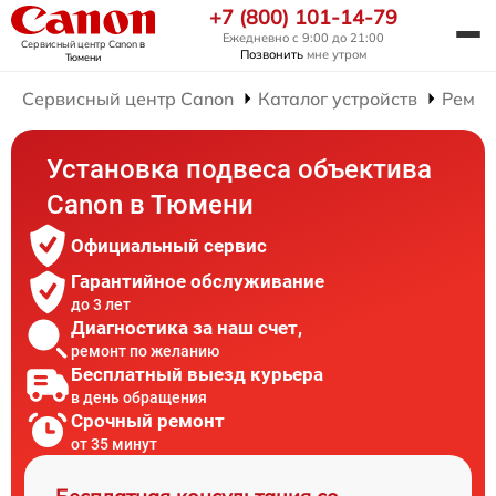
+7 (800) 101-14-79
Ежедневно с 9:00 до 21:00
Сервисный центр Canon
в
Позвонить
мне утром
Тюмени
Сервисный центр Canon
Каталог устройств
Ремон
Установка подвеса объектива
Canon в Тюмени
Официальный сервис
Гарантийное обслуживание
до 3 лет
Диагностика за наш счет,
ремонт по желанию
Бесплатный выезд курьера
в день обращения
Срочный ремонт
от 35 минут