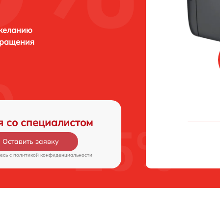
 желанию
бращения
я со специалистом
Оставить заявку
есь c
политикой конфиденциальности