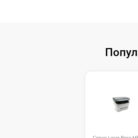
Попул
Canon Laser Base M