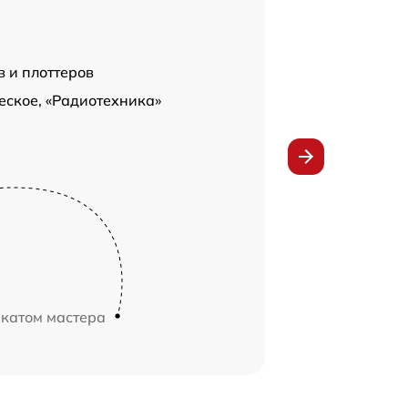
 и плоттеров
еское, «Радиотехника»
икатом мастера