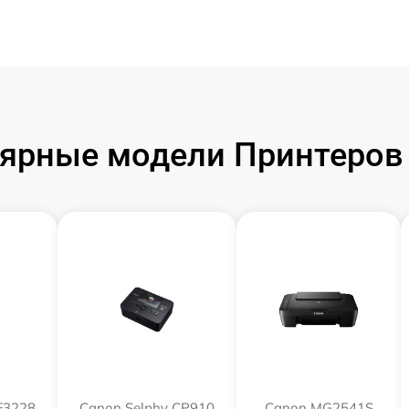
ярные модели Принтеров
F3228
Canon Selphy CP910
Canon MG2541S