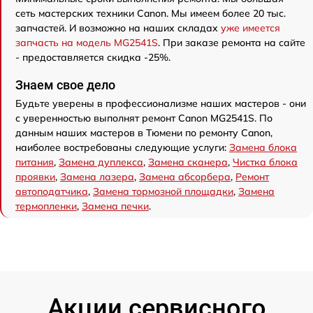
сеть мастерских техники Canon. Мы имеем более 20 тыс.
запчастей. И возможно на наших складах
уже имеется
запчасть на модель MG2541S
. При заказе ремонта на сайте
- предоставляется скидка -25%.
Знаем свое дело
Будьте уверены в профессионализме наших мастеров - они
с уверенностью выполнят ремонт Canon MG2541S. По
данным наших мастеров в Тюмени по ремонту Canon,
наиболее востребованы следующие услуги:
Замена блока
питания
,
Замена дуплекса
,
Замена сканера
,
Чистка блока
проявки
,
Замена лазера
,
Замена абсорбера
,
Ремонт
автоподатчика
,
Замена тормозной площадки
,
Замена
термопленки
,
Замена печки
.
Акции сервисного