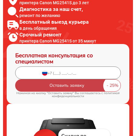
принтера Canon MG2541S до 3 лет
Диагностика за наш счет,
ремонт по желанию
Бесплатный выезд курьера
в день обращения
Срочный ремонт
принтера Canon MG2541S от 35 минут
Бесплатная консультация со
специалистом
Оставить заявку
Нажимая на кнопку "Оставить заявку" Вы соглашаетесь c
политикой
конфиденциальности
Скидка по